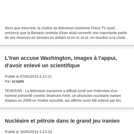
Alors que mercredi, la chaîne de télévision iranienne Press TV avait
annoncé que la Banque centrale d'Iran allait convertir une importante partie
de ses réserves en devises en dollars et en or, et ce, en réaction à la chute
de la monnaie européenne, le...
L'Iran accuse Washington, images à l'appui,
d'avoir enlevé un scientifique
Publié le 07/06/2010 à 23:11
Par
sceptix
TEHERAN - La télévision iranienne a diffusé lundi soir l'interview d'un
homme présenté comme Shahram Amiri, un physicien nucléaire iranien
disparu en 2009 en Arabie saoudite, qui affirme avoir été enlevé par les
services secrets américains et saoudiens...
Nucléaire et pétrole dans le grand jeu iranien
Publié le 30/05/2010 à 23:34