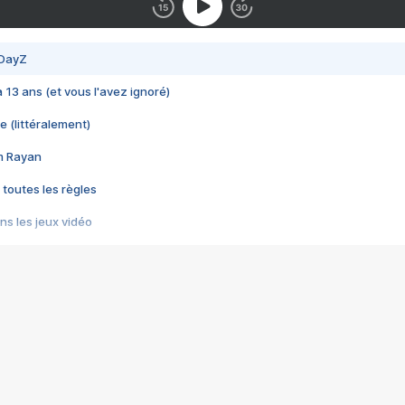
 DayZ
 a 13 ans (et vous l'avez ignoré)
e (littéralement)
im Rayan
 toutes les règles
s les jeux vidéo
us choquant de Rockstar ? - Le scandale BULLY
e plus moche de Steam
du RÊVE tourne au CAUCHEMAR
pendant 8 heures
it… à tort