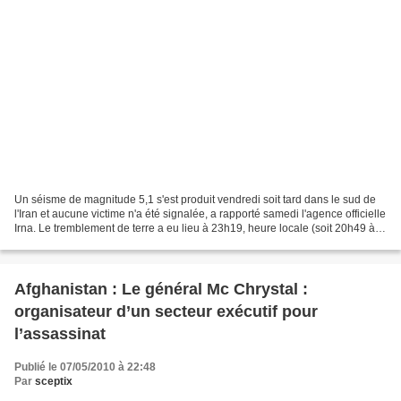
Un séisme de magnitude 5,1 s'est produit vendredi soit tard dans le sud de
l'Iran et aucune victime n'a été signalée, a rapporté samedi l'agence officielle
Irna. Le tremblement de terre a eu lieu à 23h19, heure locale (soit 20h49 à
l'heure française)...
Afghanistan : Le général Mc Chrystal :
organisateur d’un secteur exécutif pour
l’assassinat
Publié le 07/05/2010 à 22:48
Par
sceptix