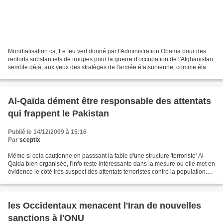
Mondialisation.ca, Le feu vert donné par l'Administration Obama pour des
renforts substantiels de troupes pour la guerre d'occupation de l'Afghanistan
semble déjà, aux yeux des stratèges de l'armée étatsunienne, comme étant
la garantie d'un succès assuré...
Al-Qaïda dément être responsable des attentats
qui frappent le Pakistan
Publié le 14/12/2009 à 15:16
Par
sceptix
Même si cela cautionne en passsant la fable d'une structure 'terroriste' Al-
Qaida bien organisée, l'info reste intéressante dans la mesure où elle met en
évidence le côté très suspect des attentats terroristes contre la population.
(contre les forces...
les Occidentaux menacent l'Iran de nouvelles
sanctions à l'ONU