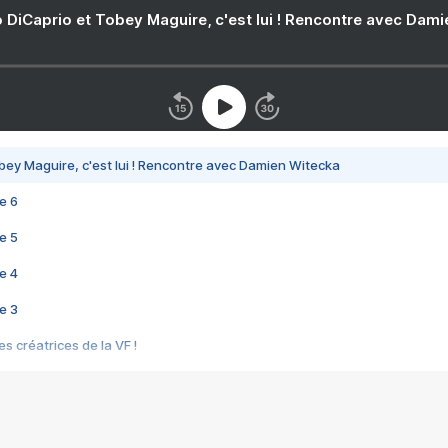
 DiCaprio et Tobey Maguire, c'est lui ! Rencontre avec Dam
bey Maguire, c'est lui ! Rencontre avec Damien Witecka
e 6
e 5
e 4
e 3
s créatrices de la VF !
e 2
e 1