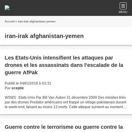
MENU
Accueil
» iran-irak afghanistan-yemen
iran-irak afghanistan-yemen
Les Etats-Unis intensifient les attaques par
drones et les assassinats dans l’escalade de la
guerre AfPak
Publié le 04/01/2010 à 03:31
Par
sceptix
WSWS : Etats-Unis Par Bill Van Auken 31 décembre 2009 Des missiles tirés
par des drones Predator américains ont frappé un village pakistanais durant
le week-end, faisant au moins 13 morts. Cette attaque survient au moment
où des articles décrivent l’intensification...
Guerre contre le terrorisme ou guerre contre la