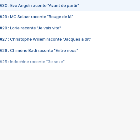
#30 : Eve Angeli raconte "Avant de partir"
#29 : MC Solaar raconte "Bouge de là"
28 : Lorie raconte "Je vais vite"
#27 : Christophe Willem raconte "Jacques a dit"
#26 : Chimène Badi raconte "Entre nous"
#25 : Indochine raconte "3e sexe"
#24 : Zaho raconte "C'est chelou"
#23 : Patrick Bruel raconte "Au café des délices"
#22 : Kyo raconte "Le chemin"
#21 : Nolwenn Leroy raconte "Cassé"
#20 : Patrick Hernandez raconte "Born to be alive"
#19 : Lorie raconte "Près de moi"