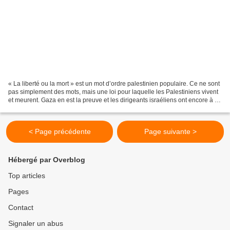
« La liberté ou la mort » est un mot d’ordre palestinien populaire. Ce ne sont
pas simplement des mots, mais une loi pour laquelle les Palestiniens vivent
et meurent. Gaza en est la preuve et les dirigeants israéliens ont encore à le
comprendre . Rassemblement...
< Page précédente
Page suivante >
Hébergé par Overblog
Top articles
Pages
Contact
Signaler un abus