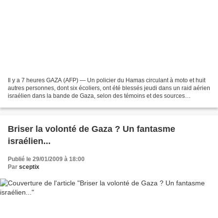
Il y a 7 heures GAZA (AFP) — Un policier du Hamas circulant à moto et huit
autres personnes, dont six écoliers, ont été blessés jeudi dans un raid aérien
israélien dans la bande de Gaza, selon des témoins et des sources
médicales. Le raid a eu lieu à...
Briser la volonté de Gaza ? Un fantasme
israélien...
Publié le 29/01/2009 à 18:00
Par
sceptix