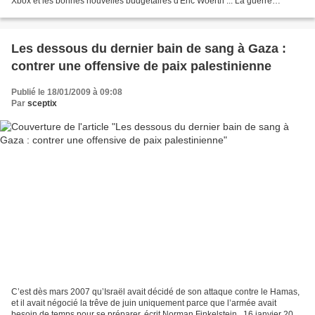
Xbox et les bonnes nouvelles budgétaires d'Eric Woerth ... La guerre
asymétrique au possible entre...
Les dessous du dernier bain de sang à Gaza :
contrer une offensive de paix palestinienne
Publié le 18/01/2009 à 09:08
Par
sceptix
C’est dès mars 2007 qu’Israël avait décidé de son attaque contre le Hamas,
et il avait négocié la trêve de juin uniquement parce que l’armée avait
besoin de temps pour se préparer, écrit Norman Finkelstein . 16 janvier 2009