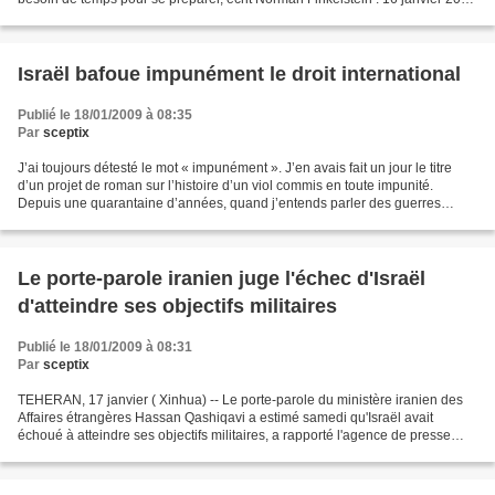
- La morgue de l’hôpital de...
Israël bafoue impunément le droit international
Publié le 18/01/2009 à 08:35
Par
sceptix
J’ai toujours détesté le mot « impunément ». J’en avais fait un jour le titre
d’un projet de roman sur l’histoire d’un viol commis en toute impunité.
Depuis une quarantaine d’années, quand j’entends parler des guerres
d’invasion et de l’occupation du...
Le porte-parole iranien juge l'échec d'Israël
d'atteindre ses objectifs militaires
Publié le 18/01/2009 à 08:31
Par
sceptix
TEHERAN, 17 janvier ( Xinhua) -- Le porte-parole du ministère iranien des
Affaires étrangères Hassan Qashiqavi a estimé samedi qu'Israël avait
échoué à atteindre ses objectifs militaires, a rapporté l'agence de presse
officielle IRNA. "Des analystes militaires...