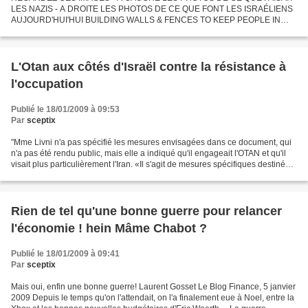
LES NAZIS - A DROITE LES PHOTOS DE CE QUE FONT LES ISRAÉLIENS
AUJOURD'HUI'HUI BUILDING WALLS & FENCES TO KEEP PEOPLE IN
PRISONS THE GRANDCHILDREN OF HOLOCAUST SURVIVORS FROM
WORLD WAR II ARE...
L'Otan aux côtés d'Israël contre la résistance à
l'occupation
Publié le 18/01/2009 à 09:53
Par
sceptix
"Mme Livni n'a pas spécifié les mesures envisagées dans ce document, qui
n'a pas été rendu public, mais elle a indiqué qu'il engageait l'OTAN et qu'il
visait plus particulièrement l'Iran. «Il s'agit de mesures spécifiques destinées
à arrêter le flot d'armes...
Rien de tel qu'une bonne guerre pour relancer
l'économie ! hein Mâme Chabot ?
Publié le 18/01/2009 à 09:41
Par
sceptix
Mais oui, enfin une bonne guerre! Laurent Gosset Le Blog Finance, 5 janvier
2009 Depuis le temps qu'on l'attendait, on l'a finalement eue à Noel, entre la