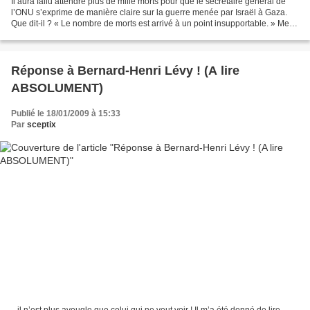
Il aura fallu attendre plus de mille morts pour que le secrétaire général de
l’ONU s’exprime de manière claire sur la guerre menée par Israël à Gaza.
Que dit-il ? « Le nombre de morts est arrivé à un point insupportable. » Merci
Monsieur Ban Ki-mon, grâce...
Réponse à Bernard-Henri Lévy ! (A lire
ABSOLUMENT)
Publié le 18/01/2009 à 15:33
Par
sceptix
...il n’est plus aveugle que celui qui ne veut voir ! Il m’a été donné de lire