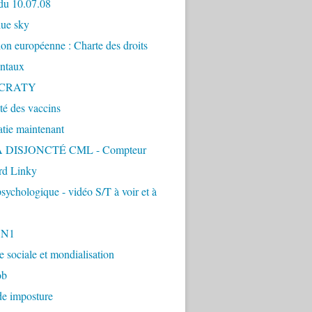
du 10.07.08
lue sky
ion européenne : Charte des droits
ntaux
CRATY
ité des vaccins
tie maintenant
 DISJONCTÉ CML - Compteur
d Linky
sychologique - vidéo S/T à voir et à
1N1
ie sociale et mondialisation
ob
de imposture