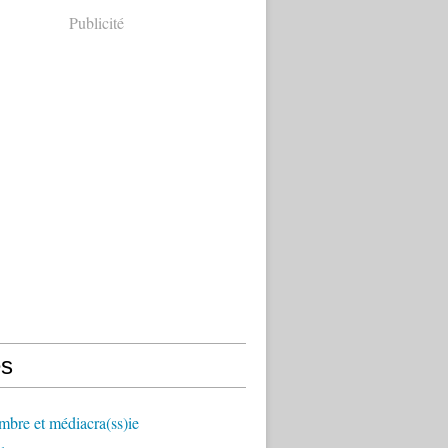
Publicité
s
mbre et médiacra(ss)ie