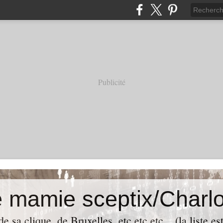
Publicité
e mamie sceptix/Charlo
e sa clique, de Bruxelles, etc etc etc... (la liste es