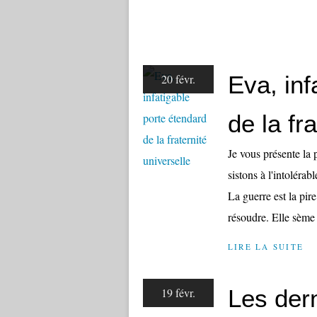
Eva, inf
20 févr.
de la fr
Je vous présente la
sistons à l'intoléra
La guerre est la pir
résoudre. Elle sème 
LIRE LA SUITE
Les dern
19 févr.