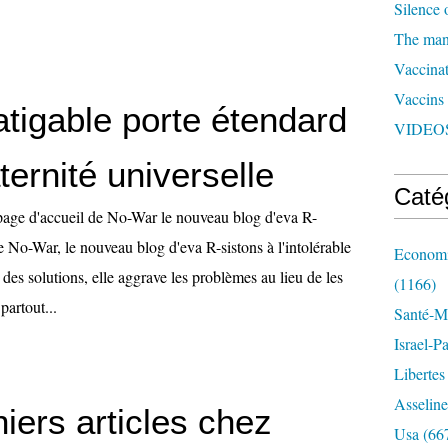
Silence 
The man 
Vaccinat
Vaccins
atigable porte étendard
VIDEOS
aternité universelle
Caté
 page d'accueil de No-War le nouveau blog d'eva R-
ble No-War, le nouveau blog d'eva R-sistons à l'intolérable
Economi
e des solutions, elle aggrave les problèmes au lieu de les
(1166)
partout...
Santé-Mé
Israel-P
Libertes
Asseline
iers articles chez
Usa
(66