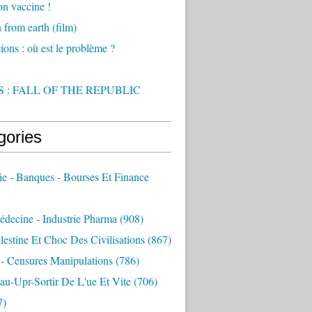
on vaccine !
from earth (film)
ions : où est le problème ?
 : FALL OF THE REPUBLIC
gories
e - Banques - Bourses Et Finance
decine - Industrie Pharma
(908)
alestine Et Choc Des Civilisations
(867)
 - Censures Manipulations
(786)
au-Upr-Sortir De L'ue Et Vite
(706)
7)