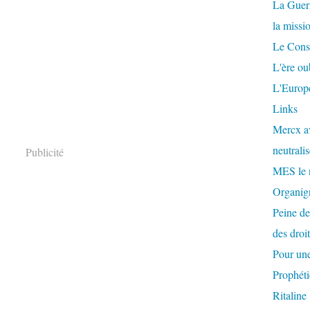
La Guer
la missi
Le Conse
L'ère ou
L'Europe
Links
Mercx av
neutralis
Publicité
MES le 
Organigr
Peine de
des droi
Pour une
Prophéti
Ritaline