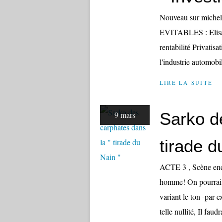
Nouveau sur miche
EVITABLES : Elisabe
rentabilité Privatis
l'industrie automobil
LIRE LA SUITE
Sarko d
9 mars
tirade d
ACTE 3 , Scène enco
homme! On pourrait
variant le ton -par 
telle nullité, Il faud