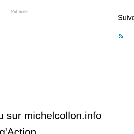
Publicité
Suiv
 sur michelcollon.info
ig'Action