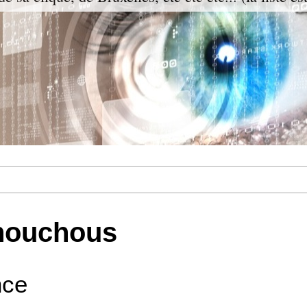
houchous
nce