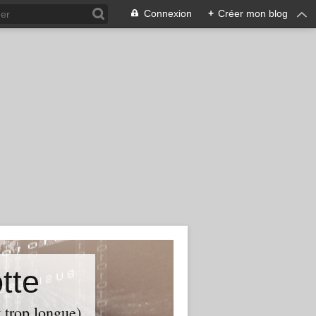
Connexion
+
Créer mon blog
tte
t trop longue)