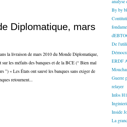
analyse 
By by b
Contitut
e Diplomatique, mars
fondame
dEBTO
De l'util
Démocra
ns la livraison de mars 2010 du Monde Diplomatique,
ERDF A
t sur les méfaits des banques et de la BCE (“ Bien mal
Mouchar
urs ”) « Les États ont sauvé les banques sans exiger de
Guerre p
nques retournent...
relayer
Infos H
Inginier
Inside J
La gran