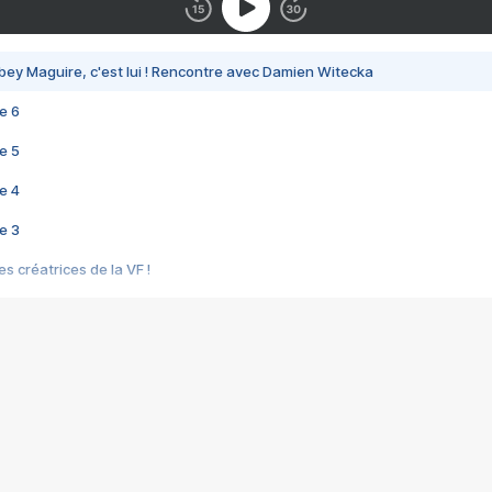
bey Maguire, c'est lui ! Rencontre avec Damien Witecka
e 6
e 5
e 4
e 3
s créatrices de la VF !
e 2
e 1
e Mektoub My Love arrive enfin ! Rencontre avec Shaïn Boumedine et Sal
i : après Toni en famille
elle réalise le bouleversant Dites lui que je l'aime