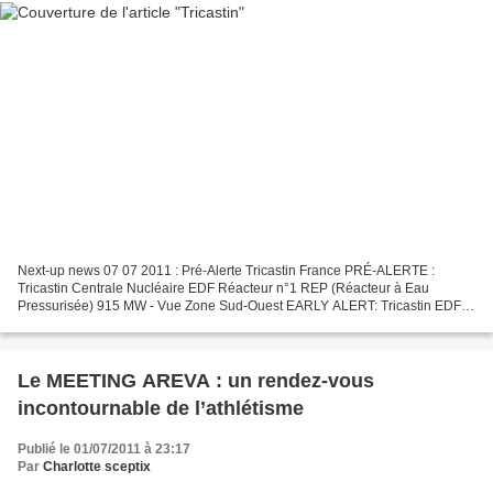
Next-up news 07 07 2011 : Pré-Alerte Tricastin France PRÉ-ALERTE :
Tricastin Centrale Nucléaire EDF Réacteur n°1 REP (Réacteur à Eau
Pressurisée) 915 MW - Vue Zone Sud-Ouest EARLY ALERT: Tricastin EDF
Nuclear Power Plant Reactor n°1 PWR (Pressurized Water...
Le MEETING AREVA : un rendez-vous
incontournable de l’athlétisme
Publié le 01/07/2011 à 23:17
Par
Charlotte sceptix