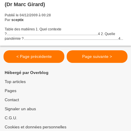
(Dr Marc Girard)
Publié le 04/12/2009 à 00:28
Par
sceptix
Table des matières 1. Quel contexte
?........................................................................................................4 2. Quelle
pandémie ?............................................................................................................4...
< Page précédente
Page suivante >
Hébergé par Overblog
Top articles
Pages
Contact
Signaler un abus
C.G.U.
Cookies et données personnelles