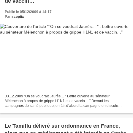
de vaccin…
Publié le 05/12/2009 à 14:17
Par
sceptix
03.12.2009 "On se voudrait Jaurès… " Lettre ouverte au sénateur
Mélenchon à propos de grippe H1N1 et de vaccin… " Devant les
campagnes de santé publique, on fait d’abord la campagne on discute
après, pas l’inverse..." Monsieur le Sénateur, le mépris poujadiste...
Le Tamiflu délivré sur ordonnance en France,