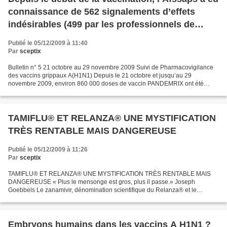
connaissance de 562 signalements d’effets
indésirables (499 par les professionnels de
santé et 63 par les patients), soit un taux de
Publié le 05/12/2009 à 11:40
notificati
Par
sceptix
Bulletin n° 5 21 octobre au 29 novembre 2009 Suivi de Pharmacovigilance
des vaccins grippaux A(H1N1) Depuis le 21 octobre et jusqu’au 29
novembre 2009, environ 860 000 doses de vaccin PANDEMRIX ont été
administrées, d’abord aux personnels de santé, médico-sociaux...
TAMIFLU® ET RELANZA® UNE MYSTIFICATION
TRÈS RENTABLE MAIS DANGEREUSE
Publié le 05/12/2009 à 11:26
Par
sceptix
TAMIFLU® ET RELANZA® UNE MYSTIFICATION TRÈS RENTABLE MAIS
DANGEREUSE « Plus le mensonge est gros, plus il passe.» Joseph
Goebbels Le zanamivir, dénomination scientifique du Relanza® et le
phosphate d'oseltamivir, dénomination scientifique du Tamiflu®,...
Embryons humains dans les vaccins A H1N1 ?