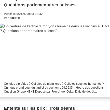
Questions parlementaires suisses
Publié le 05/12/2009 à 10:42
Par
sceptix
Cellules diploïdes ? Cellules de mamifères ? Cellules souches humaines ?
On nous prend pour du lard et du cochon... 09.5635 – Heure des questions.
Question Grippe H1N1 Déposé par Freysinger Oskar Date de dépôt
07.12.2009 Déposé au Conseil national ( suisse...
Entente sur les prix : Trois géants