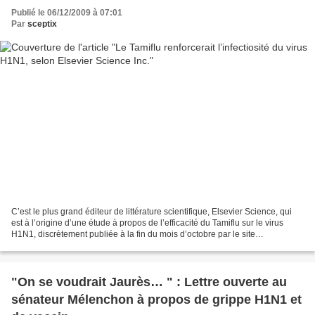
Publié le 06/12/2009 à 07:01
Par
sceptix
C’est le plus grand éditeur de littérature scientifique, Elsevier Science, qui
est à l’origine d’une étude à propos de l’efficacité du Tamiflu sur le virus
H1N1, discrètement publiée à la fin du mois d’octobre par le site
ScienceDirect . Bien sûr, aucun...
"On se voudrait Jaurès… " : Lettre ouverte au
sénateur Mélenchon à propos de grippe H1N1 et