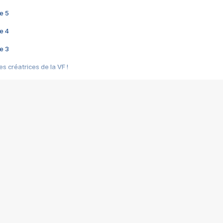
e 5
e 4
e 3
s créatrices de la VF !
e 2
e 1
e Mektoub My Love arrive enfin ! Rencontre avec Shaïn Boumedine et Sal
i : après Toni en famille
elle réalise le bouleversant Dites lui que je l'aime
ais ! Rencontre autour de Vie privée de Rebecca Zlotowski
 de Marguerite, Grave... Rencontre avec Ella Rumpf
 Les Rêveurs, un film intime sur la santé mentale