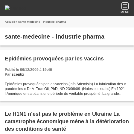
MENU
Accueil
» sante-medecine - industrie pharma
sante-medecine - industrie pharma
Epidémies provoquées par les vaccins
Publié le 06/12/2009 à 19:46
Par
sceptix
Epidémies provoquées par les vaccins (info Artemisia) La fabrication des «
pandémies » Dr A. True Ott, PhD, ND 23/08/09. (Notes et extraits) En 1921
l’Amérique entrait dans une période de véritable prospérité. La grande
guerre était terminée, les usines...
Le H1N1 n’est pas le problème en Ukraine La
catastrophe économique mène à la détérioration
des conditions de santé