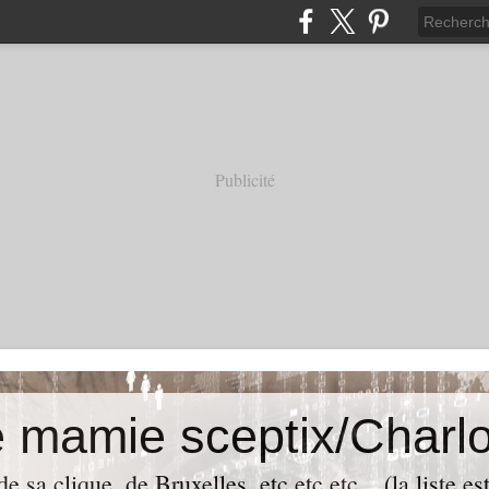
Publicité
e mamie sceptix/Charlo
e sa clique, de Bruxelles, etc etc etc... (la liste es