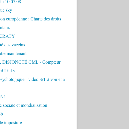
du 10.07.08
lue sky
ion européenne : Charte des droits
ntaux
CRATY
ité des vaccins
tie maintenant
 DISJONCTÉ CML - Compteur
d Linky
sychologique - vidéo S/T à voir et à
1N1
ie sociale et mondialisation
ob
de imposture