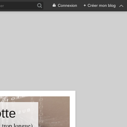
Connexion
+
Créer mon blog
tte
t trop longue)