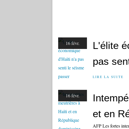
L'élite 
16 févr.
pas sen
LIRE LA SUITE
Intempér
16 févr.
et en R
AFP Les fortes intem