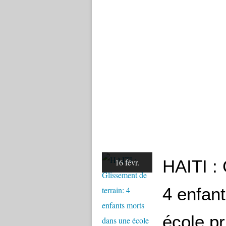
HAITI : 
16 févr.
4 enfan
école pr