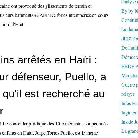
analyse 
ine ont provoqué des glissements de terrain et
By by b
lusieurs bâtiments © AFP De fortes intempéries en cours
Contitut
 nord d'Haïti...
fondame
dEBTO
De l'util
ns arrêtés en Haïti :
Démocra
ERDF A
ur défenseur, Puello, a
Mouchar
Guerre p
qu'il est recherché au
relayer
Infos H
r
Inginier
Inside J
44 Le conseiller juridique des 10 Américains soupçonnés
La gran
 enfants en Haïti, Jorge Torres Puello, est le même