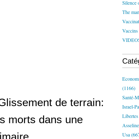
Silence 
The man 
Vaccinat
Vaccins
VIDEOS
Caté
Economi
(1166)
Santé-Mé
Glissement de terrain:
Israel-P
Libertes
ts morts dans une
Asseline
imaire
Usa
(66