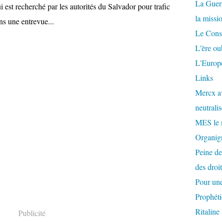
La Guer
est recherché par les autorités du Salvador pour trafic
la missi
ns une entrevue...
Le Conse
L'ère ou
L'Europe
Links
Mercx av
neutralis
MES le 
Organigr
Peine de
des droi
Pour une
Prophéti
Ritaline
Publicité