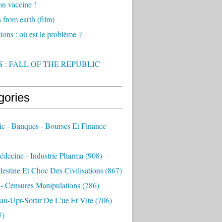
on vaccine !
from earth (film)
ions : où est le problème ?
 : FALL OF THE REPUBLIC
gories
e - Banques - Bourses Et Finance
decine - Industrie Pharma
(908)
alestine Et Choc Des Civilisations
(867)
 - Censures Manipulations
(786)
au-Upr-Sortir De L'ue Et Vite
(706)
7)