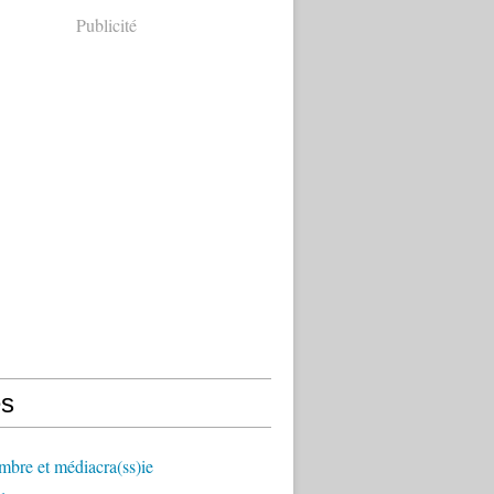
Publicité
s
mbre et médiacra(ss)ie