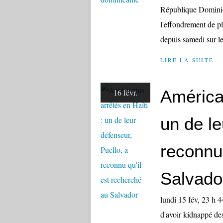
République Dominica
l'effondrement de p
depuis samedi sur le
LIRE LA SUITE
Américai
16 févr.
un de le
reconnu 
Salvado
lundi 15 fév, 23 h 
d'avoir kidnappé des