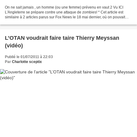
On ne sait jamais , un homme (ou une femme) prévenu en vaut 2 Vu ICI
L'Angleterre se prépare contre une attaque de zombies! * Cet article est
similaire à 2 articles parus sur Fox News le 18 mai dernier, où on pouvait
prendre connaissance du plan d'urgence...
L’OTAN voudrait faire taire Thierry Meyssan
(vidéo)
Publié le 01/07/2011 à 22:03
Par
Charlotte sceptix