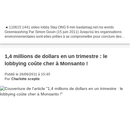
◄ 110615:1441 video lobby Stay ONG 9 min bastamag.net rss words
Greenwashing Par Simon Gouin (15 juin 2011) Jusqu'où les organisations
environnementales sont-elles prêtes à se compromettre pour conclure des
partenariats avec des grandes entreprises ?...
1,4 millions de dollars en un trimestre : le
lobbying coûte cher à Monsanto !
Publié le 26/06/2011 à 15:45
Par
Charlotte sceptix