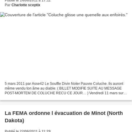
Publié le 14/06/2011 à 17:11
Par
Charlotte sceptix
5 mars 2011 par Asse42 Le Souffle Divin Noter Pauvre Coluche. Ils auront
même vendu ton âme au diable. ( BILLET MODIFIE SUITE AU MESSAGE
POST-MORTEM DE COLUCHE RECU CE JOUR… ) Vendredi 11 mars sur
TF1 nous aurons droit au énième concert des enfoirés en...
La FEMA ordonne l évacuation de Minot (North
Dakota)
Publié le 22/06/2011 à 11:29