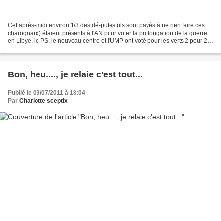
Cet après-midi environ 1/3 des dé-putes (ils sont payés à ne rien faire ces
charognard) étaient présents à l'AN pour voter la prolongation de la guerre
en Libye, le PS, le nouveau centre et l'UMP ont voté pour les verts 2 pour 2
contre (prennent pas de...
Bon, heu...., je relaie c'est tout...
Publié le 09/07/2011 à 18:04
Par
Charlotte sceptix