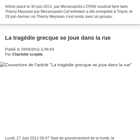
Article placé le 30 juin 2011, par Mecanopolis L'OTAN voudrait faire taire
Thierry Meyssan par Mecanopolis Cet entretien a été enregistré à Tripoli, le
29 juin dernier, où Thierry Meyssan s’est rendu avec un groupe
d’enquêteurs du Réseau Voltaire. Cette...
La tragédie grecque se joue dans la rue
Publié le 28/06/2011 à 09:04
Par
Charlotte sceptix
Lundi, 27 Juin 2011 09:47 Taxé de gouvernement de la honte, le