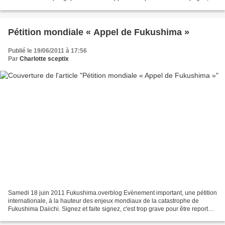
l'UMP a remplacé sa traditionnelle...
Pétition mondiale « Appel de Fukushima »
Publié le 19/06/2011 à 17:56
Par
Charlotte sceptix
Samedi 18 juin 2011 Fukushima.overblog Evènement important, une pétition
internationale, à la hauteur des enjeux mondiaux de la catastrophe de
Fukushima Daiichi. Signez et faite signez, c'est trop grave pour être reporté à
demain. Pétition mondiale «...