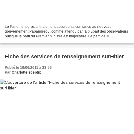
Le Parlement grec a finalement accordé sa confiance au nouveau
gouvernement Papandréou, comme attendu par la plupart des observateurs
puisque le parti du Premier Ministre est majoritaire. Le parti de M.
Papandréou, le PASOK, détient en effet 155 voix...
Fiche des services de renseignement surHitler
Publié le 19/06/2011 à 23:56
Par
Charlotte sceptix