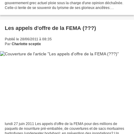
gouvernement grec actuel ploie sous la charge d'une opinion déchaînée.
Celle-ci tente de se souvenir du lyrisme de ses glorieux ancêtres:
Assemblées générales et démocratie immédiate. La rue...
Les appels d'offre de la FEMA (???)
Publié le 28/06/2011 à 08:35
Par
Charlotte sceptix
lundi 27 juin 2011 Les appels d'offre de la FEMA pour des millions de
paquets de nourriture pré-emballée, de couvertures et de sacs mortuaires
hydrofuges (underwater bodybag): en prévention des inondations? Un