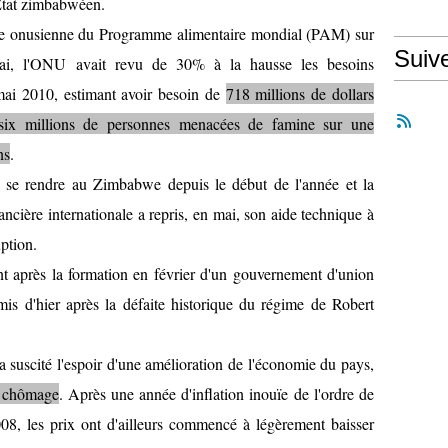
l'Etat zimbabwéen.
gence onusienne du Programme alimentaire mondial (PAM) sur
Suiv
mai, l'ONU avait revu de 30% à la hausse les besoins
ai 2010, estimant avoir besoin de
718 millions de dollars
r six millions de personnes menacées de famine sur une
ns
.
 se rendre au Zimbabwe depuis le début de l'année et la
ncière internationale a repris, en mai, son aide technique à
uption.
ent après la formation en février d'un gouvernement d'union
mis d'hier après la défaite historique du régime de Robert
suscité l'espoir d'une amélioration de l'économie du pays,
u chômage
. Après une année d'inflation inouïe de l'ordre de
8, les prix ont d'ailleurs commencé à légèrement baisser