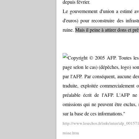
depuis février.
Le gouvernement d'union a estimé avoi
d'euros) pour reconstruire des infra
ruine.
Mais il peine à attirer dons et prê
http://www.lesechos.fr/info/inter/afp_0015
ruine.htm