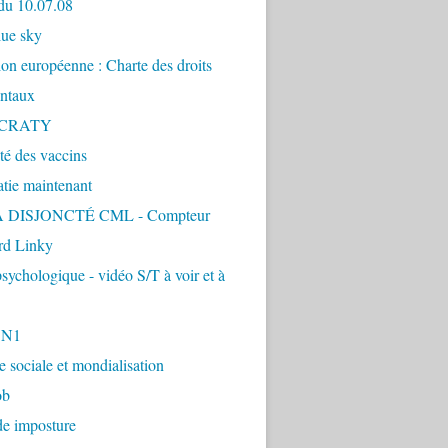
du 10.07.08
lue sky
ion européenne : Charte des droits
ntaux
CRATY
ité des vaccins
tie maintenant
 DISJONCTÉ CML - Compteur
d Linky
sychologique - vidéo S/T à voir et à
1N1
ie sociale et mondialisation
ob
de imposture