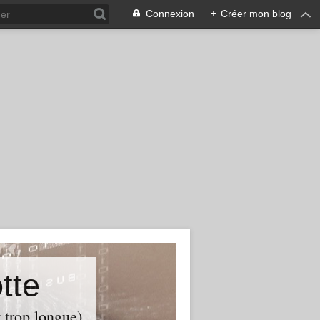
Connexion
+
Créer mon blog
tte
t trop longue)