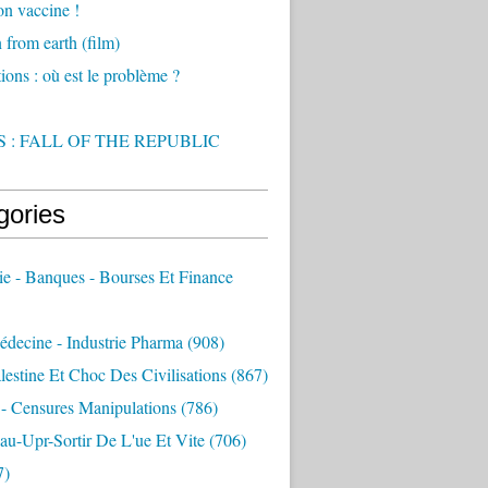
on vaccine !
from earth (film)
ions : où est le problème ?
 : FALL OF THE REPUBLIC
gories
e - Banques - Bourses Et Finance
decine - Industrie Pharma
(908)
alestine Et Choc Des Civilisations
(867)
 - Censures Manipulations
(786)
au-Upr-Sortir De L'ue Et Vite
(706)
7)