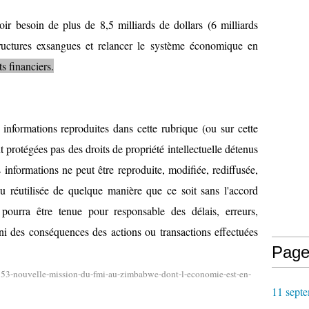
r besoin de plus de 8,5 milliards de dollars (6 milliards
structures exsangues et relancer le système économique en
ts financiers.
Page
7153-nouvelle-mission-du-fmi-au-zimbabwe-dont-l-economie-est-en-
11 septe