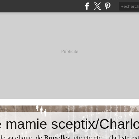
Publicité
e mamie sceptix/Charlo
e sa clique, de Bruxelles, etc etc etc... (la liste es