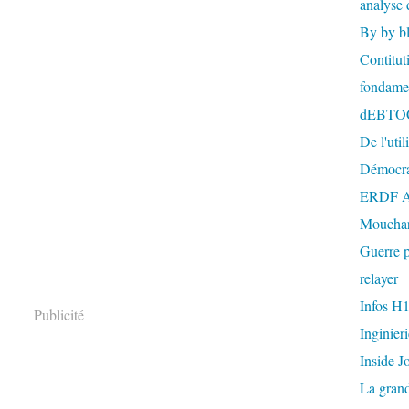
analyse 
By by b
Contitut
fondame
dEBTO
De l'util
Démocra
ERDF A
Mouchar
Guerre p
relayer
Infos H
Publicité
Inginier
Inside J
La gran