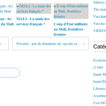
Silence 
The man 
Vaccinat
n : les
MALI : La main des
Vaccins
 du Mali
services français ?
Coup d'Etat militaire
au Mali, frontières
VIDEOS
fermées
Airbus, AF447, CNRS, INRIA, délocalisations...
Novartis : pas de donations de vaccins (aux pays pauvres)
Caté
Economi
(1166)
Santé-Mé
Israel-P
Libertes
Asseline
Usa
(66