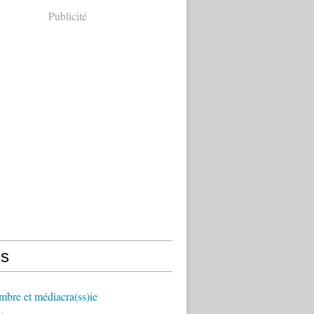
Publicité
s
mbre et médiacra(ss)ie