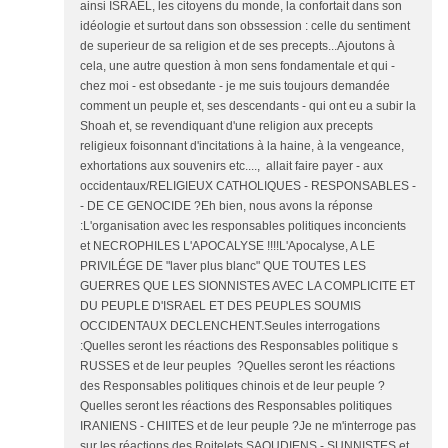
ainsi ISRAEL, les citoyens du monde, la confortait dans son
idéologie et surtout dans son obssession : celle du sentiment
de superieur de sa religion et de ses precepts...Ajoutons à
cela, une autre question à mon sens fondamentale et qui -
chez moi - est obsedante - je me suis toujours demandée
comment un peuple et, ses descendants - qui ont eu a subir la
Shoah et, se revendiquant d'une religion aux precepts
religieux foisonnant d'incitations à la haine, à la vengeance,
exhortations aux souvenirs etc...., allait faire payer - aux
occidentaux/RELIGIEUX CATHOLIQUES - RESPONSABLES -
- DE CE GENOCIDE ?Eh bien, nous avons la réponse
:L'organisation avec les responsables politiques inconcients
et NECROPHILES L'APOCALYSE !!!!L'Apocalyse, A LE
PRIVILÉGE DE "laver plus blanc" QUE TOUTES LES
GUERRES QUE LES SIONNISTES AVEC LA COMPLICITE ET
DU PEUPLE D'ISRAEL ET DES PEUPLES SOUMIS
OCCIDENTAUX DECLENCHENT.Seules interrogations
:Quelles seront les réactions des Responsables politique s
RUSSES et de leur peuples ?Quelles seront les réactions
des Responsables politiques chinois et de leur peuple ?
Quelles seront les réactions des Responsables politiques
IRANIENS - CHIITES et de leur peuple ?Je ne m'interroge pas
sur les réactions des Roitelets SAOUDIENS - SUNNISTES et