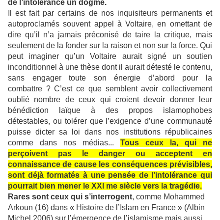
de l’intolérance un dogme.
Il est fait par certains de nos inquisiteurs permanents et
autoproclamés souvent appel à Voltaire, en omettant de
dire qu’il n’a jamais préconisé de taire la critique, mais
seulement de la fonder sur la raison et non sur la force. Qui
peut imaginer qu’un Voltaire aurait signé un soutien
inconditionnel à une thèse dont il aurait détesté le contenu,
sans engager toute son énergie d’abord pour la
combattre ? C’est ce que semblent avoir collectivement
oublié nombre de ceux qui croient devoir donner leur
bénédiction laïque à des propos islamophobes
détestables, ou tolérer que l’exigence d’une communauté
puisse dicter sa loi dans nos institutions républicaines
comme dans nos médias...
Tous ceux la, qui ne
perçoivent pas le danger ou acceptent en
connaissance de cause les conséquences prévisibles,
sont déjà formatés à une pensée de l’intolérance qui
pourrait bien mener le XXI me siècle vers la tragédie.
Rares sont ceux qui s’interrogent
, comme Mohammed
Arkoun (16) dans « Histoire de l’Islam en France » (Albin
Michel 2006) sur l’émergence de l’islamisme mais aussi