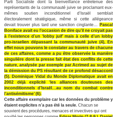
Parti Socialiste dont la bienveillance entretenue des
représentants de la communauté juive se proclamant eux-
mêmes soutien inconditionnel d’Israël semblait
électoralement stratégique, même si cette allégeance
devait trouver plus tard une sanction cinglante…
Pascal
Boniface avait eu l’occasion de dire qu’il ne croyait pas
à l’existence d’un ‘lobby juif’ mais à celle d’un lobby
pro-israelien dépassant la communauté juive (4), En
effet nous pouvons le constater au travers de chacune
de ces affaires, comme a pu être observée la manière
singulière dont la presse fait état des conflits de cette
nature, analysée par exemple par Acrimed au sujet de
la démission du PS résultant de ce profond désaccord
(5). Dominique Vidal du Monde Diplomatique avait en
2002 déjà explicité ‘les alliances douteuses des
inconditionnels d’Israël…au nom du combat contre
l’antisémitisme’ (6).
Cette affaire exemplaire car les données du problème y
étaient explicites n’a pas été la seule.
Chacun se
souvient des procédures, menaces et invectives qui ont
souillé les personnes comme
Edgar Morin (7-8-9 ), Daniel