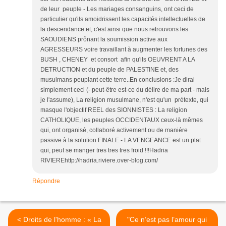
de leur peuple - Les mariages consanguins, ont ceci de
particulier qu'ils amoidrissent les capacités intellectuelles de
la descendance et, c'est ainsi que nous retrouvons les
SAOUDIENS prônant la soumission active aux
AGRESSEURS voire travaillant à augmenter les fortunes des
BUSH , CHENEY et consort afin qu'ils OEUVRENT A LA
DETRUCTION et du peuple de PALESTINE et, des
musulmans peuplant cette terre..En conclusions :Je dirai
simplement ceci (- peut-être est-ce du délire de ma part - mais
je l'assume), La religion musulmane, n'est qu'un prétexte, qui
masque l'objectif REEL des SIONNISTES : La religion
CATHOLIQUE, les peuples OCCIDENTAUX ceux-là mêmes
qui, ont organisé, collaboré activement ou de maniére
passive à la solution FINALE - LA VENGEANCE est un plat
qui, peut se manger tres tres tres froid !!!Hadria
RIVIEREhttp://hadria.riviere.over-blog.com/
Répondre
< Droits de l'homme : « La
"Ce n’est pas l’amour qui