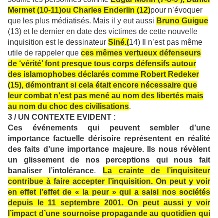
Mermet (10-11)ou Charles Enderlin (12)
pour n’évoquer
que les plus médiatisés. Mais il y eut aussi
Bruno Guigue
(13) et le dernier en date des victimes de cette nouvelle
inquisition est le dessinateur
Siné.(
14) Il n’est pas même
utile de rappeler que
ces mêmes vertueux défenseurs
de ‘vérité’ font presque tous corps défensifs autour
des islamophobes déclarés comme Robert Redeker
(15), démontrant si cela était encore nécessaire que
leur combat n’est pas mené au nom des libertés mais
au nom du choc des civilisations
.
3 / UN CONTEXTE EVIDENT :
Ces événements qui peuvent sembler d’une
importance factuelle dérisoire représentent en réalité
des faits d’une importance majeure. Ils nous révèlent
un glissement de nos perceptions qui nous fait
banaliser l’intolérance
.
La crainte de l’inquisiteur
contribue à faire accepter l’inquisition. On peut y voir
en effet l’effet de « la peur » qui a saisi nos sociétés
depuis le 11 septembre 2001. On peut aussi y voir
l’impact d’une sournoise propagande au quotidien qui