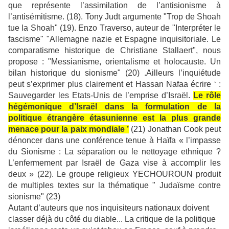
que représente l’assimilation de l’antisionisme à
l’antisémitisme. (18). Tony Judt argumente "Trop de Shoah
tue la Shoah" (19). Enzo Traverso, auteur de "Interpréter le
fascisme" "Allemagne nazie et Espagne inquisitoriale. Le
comparatisme historique de Christiane Stallaert", nous
propose : "Messianisme, orientalisme et holocauste. Un
bilan historique du sionisme" (20) .Ailleurs l’inquiétude
peut s’exprimer plus clairement et Hassan Nafaa écrire ‘ :
Sauvegarder les Etats-Unis de l’emprise d’Israël.
Le rôle
hégémonique d’Israël dans la formulation de la
politique étrangère étasunienne est la plus grande
menace pour la paix mondiale ’
(21) Jonathan Cook peut
dénoncer dans une conférence tenue à Haïfa « l’impasse
du Sionisme : La séparation ou le nettoyage ethnique ?
L’enfermement par Israël de Gaza vise à accomplir les
deux » (22). Le groupe religieux YECHOUROUN produit
de multiples textes sur la thématique " Judaïsme contre
sionisme" (23)
Autant d’auteurs que nos inquisiteurs nationaux doivent
classer déjà du côté du diable... La critique de la politique