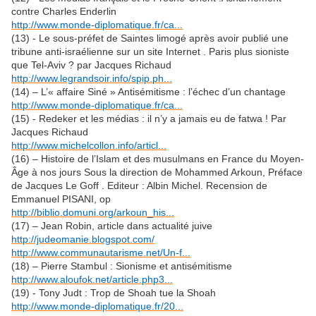
contre Charles Enderlin
http://www.monde-diplomatique.fr/ca...
(13) - Le sous-préfet de Saintes limogé après avoir publié une
tribune anti-israélienne sur un site Internet . Paris plus sioniste
que Tel-Aviv ? par Jacques Richaud
http://www.legrandsoir.info/spip.ph...
(14) – L’« affaire Siné » Antisémitisme : l’échec d’un chantage
http://www.monde-diplomatique.fr/ca...
(15) - Redeker et les médias : il n’y a jamais eu de fatwa ! Par
Jacques Richaud
http://www.michelcollon.info/articl...
(16) – Histoire de l’Islam et des musulmans en France du Moyen-
Âge à nos jours Sous la direction de Mohammed Arkoun, Préface
de Jacques Le Goff . Editeur : Albin Michel. Recension de
Emmanuel PISANI, op
http://biblio.domuni.org/arkoun_his...
(17) – Jean Robin, article dans actualité juive
http://judeomanie.blogspot.com/
http://www.communautarisme.net/Un-f...
(18) – Pierre Stambul : Sionisme et antisémitisme
http://www.aloufok.net/article.php3...
(19) - Tony Judt : Trop de Shoah tue la Shoah
http://www.monde-diplomatique.fr/20...