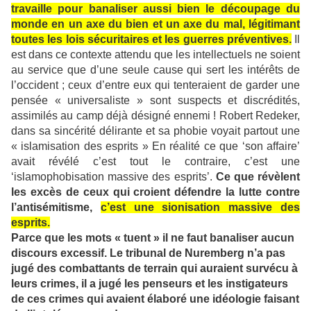
travaille pour banaliser aussi bien le découpage du
monde en un axe du bien et un axe du mal, légitimant
toutes les lois sécuritaires et les guerres préventives.
Il
est dans ce contexte attendu que les intellectuels ne soient
au service que d’une seule cause qui sert les intérêts de
l’occident ; ceux d’entre eux qui tenteraient de garder une
pensée « universaliste » sont suspects et discrédités,
assimilés au camp déjà désigné ennemi ! Robert Redeker,
dans sa sincérité délirante et sa phobie voyait partout une
« islamisation des esprits » En réalité ce que ‘son affaire’
avait révélé c’est tout le contraire, c’est une
‘islamophobisation massive des esprits’.
Ce que révèlent
les excès de ceux qui croient défendre la lutte contre
l’antisémitisme,
c’est une sionisation massive des
esprits.
Parce que les mots « tuent » il ne faut banaliser aucun
discours excessif. Le tribunal de Nuremberg n’a pas
jugé des combattants de terrain qui auraient survécu à
leurs crimes, il a jugé les penseurs et les instigateurs
de ces crimes qui avaient élaboré une idéologie faisant