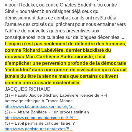
« pour Redeker, ou contre Charles Enderlin, ou contre
Siné » pourraient bien désigner déjà ceux qui
démissionnent dans ce combat, car ils ont revêtu déjà
l’armure des croisés qui prêchent pour nous entraîner vers
l’abîme de nouvelles guerres préventives aux
conséquences incalculables sur de longues décennies....
L’enjeu n’est pas seulement de défendre des hommes,
comme Richard Labévière, dernier blacklisté du
nouveau Mac-Carthisme Sarko-sioniste, il est
d’empêcher une perversion profonde de la démocratie
‘embedded’ dans une guerre de civilisation qui n’aurait
jamais du être la sienne mais que certains cultivent
comme une croisade existentielle.
JACQUES RICHAUD
(1) – Fausto Jiudice :Richard Labévière licencié de RFI :
nettoyage ethnique à France Monde
http://www.labanlieuesexprime.org/a...
(2) - « Affaire Boniface » : un procès stalinien
http://www.communautarisme.net/-Aff...
(3) – Est-il permis de critiquer Israel ?
http://www.denistouret.net/textes/B...