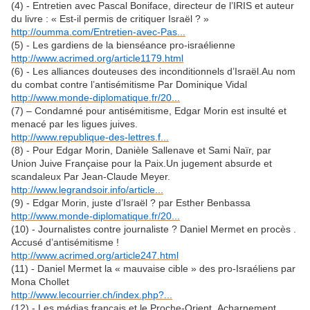
(4) - Entretien avec Pascal Boniface, directeur de l’IRIS et auteur
du livre : « Est-il permis de critiquer Israël ? »
http://oumma.com/Entretien-avec-Pas...
(5) - Les gardiens de la bienséance pro-israélienne
http://www.acrimed.org/article1179.html
(6) - Les alliances douteuses des inconditionnels d’Israël.Au nom
du combat contre l’antisémitisme Par Dominique Vidal
http://www.monde-diplomatique.fr/20...
(7) – Condamné pour antisémitisme, Edgar Morin est insulté et
menacé par les ligues juives.
http://www.republique-des-lettres.f...
(8) - Pour Edgar Morin, Danièle Sallenave et Sami Naïr, par
Union Juive Française pour la Paix.Un jugement absurde et
scandaleux Par Jean-Claude Meyer.
http://www.legrandsoir.info/article...
(9) - Edgar Morin, juste d’Israël ? par Esther Benbassa
http://www.monde-diplomatique.fr/20...
(10) - Journalistes contre journaliste ? Daniel Mermet en procès .
Accusé d’antisémitisme !
http://www.acrimed.org/article247.html
(11) - Daniel Mermet la « mauvaise cible » des pro-Israéliens par
Mona Chollet
http://www.lecourrier.ch/index.php?...
(12) - Les médias français et le Proche-Orient .Acharnement