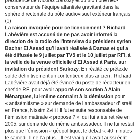
présidence de Nicolas Sarkozy et du triomphe néo-
conservateur de l’équipe atlantiste gravitant dans la
sphère directoriale du pôle audiovisuel extérieur français
(1)
La raison invoquée pour ce licenciement ?
Richard
Labévière est accusé de ne pas avoir informé la
direction de la radio de l’interview du président syrien
Bachar El Assad qu’il avait réalisée à Damas et qui a
été diffusée le 9 juillet par TV5 et le 10 juillet par RFI, à
la veille de la venue officielle d’El Assad à Paris, sur
invitation du président Sarkozy.
En réalité ce prétexte
solde définitivement un contentieux plus ancien : Richard
Labévière avait déjà été évincé du poste de rédacteur en
chef de RFI pour avoir
apporté son soutien à Alain
Ménargues, lui-même contraint à la démission
pour
« antisémitisme » sur demande de l’ambassadeur d’Israël
en France, Nissim Zvili ! Il fut ensuite responsable de
l’émission matinale « propose ? », qui lui a été retirée en
2005, sur demande du même ambassadeur. Il ne lui restait
plus que l’émission « géopolitique, le débat », 40 minutes
le samedi. Il ne l’a plus…Il est vrai qu’il avait aussi écrit