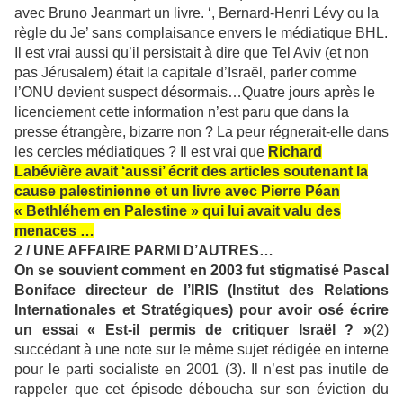
avec Bruno Jeanmart un livre. ‘, Bernard-Henri Lévy ou la
règle du Je’ sans complaisance envers le médiatique BHL.
Il est vrai aussi qu’il persistait à dire que Tel Aviv (et non
pas Jérusalem) était la capitale d’Israël, parler comme
l’ONU devient suspect désormais…Quatre jours après le
licenciement cette information n’est paru que dans la
presse étrangère, bizarre non ? La peur régnerait-elle dans
les cercles médiatiques ? Il est vrai que
Richard
Labévière avait ‘aussi’ écrit des articles soutenant la
cause palestinienne et un livre avec Pierre Péan
« Bethléhem en Palestine » qui lui avait valu des
menaces …
2 / UNE AFFAIRE PARMI D’AUTRES…
On se souvient comment en 2003 fut stigmatisé Pascal
Boniface directeur de l’IRIS (Institut des Relations
Internationales et Stratégiques) pour avoir osé écrire
un essai « Est-il permis de critiquer Israël ? »
(2)
succédant à une note sur le même sujet rédigée en interne
pour le parti socialiste en 2001 (3). Il n’est pas inutile de
rappeler que cet épisode déboucha sur son éviction du